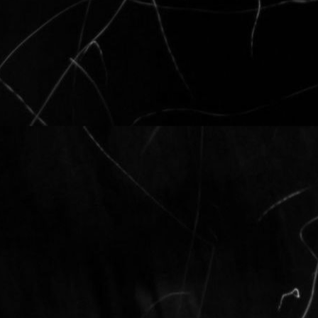
Panu.shalom.
ania
2006-04
Właśnie wróci
muzyka z prz
Lajf / Misteri
Właśnie wpadł
memu zdziwieni
wpada w ucho
błogosławi.
KrisS (Southa
Ja tylko od s
merytorycznym
zwłaszcza dla
Strona 4 z 14
[
1
] [
2
] [
3
]
[4]