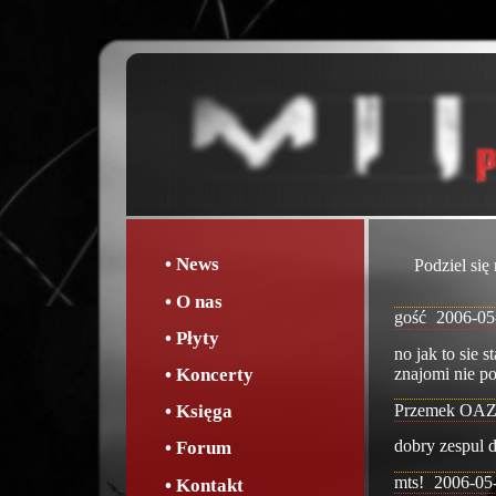
• News
Podziel się
• O nas
gość
2006-05
• Płyty
no jak to sie 
• Koncerty
znajomi nie p
• Księga
Przemek OA
dobry zespul 
• Forum
mts!
2006-05
• Kontakt