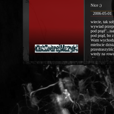
Nice ;)
2006-05-01
wiecie, tak so
wywiad przepr
pod prąd"...ta
pod prąd, bo z
Wam wychodza :
mieliscie dzis
przestraszyliśc
wtedy na rower
aktywnym spęd
deszczyQ;)... 
trudno i deszc
Guwer
2006-
Z miłą chęcią
zaproszenie ;-)
Green Eyed Gi
Jak sie musk 
pogotowiu:]