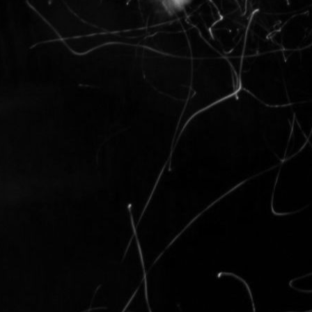
Wojas
2006-
To jest plener
Phil
2006-04
a koncert w J
Marcin Z
e-m
Serdeczne dzi
zaskoczeni ba
powtórzymy!
Izuś
2006-04
fajny koncert,
życze dalszeg
martyna.
200
super koncert.
pozdrawiam.:)
wiśnia :)
e-ma
było pięknie d